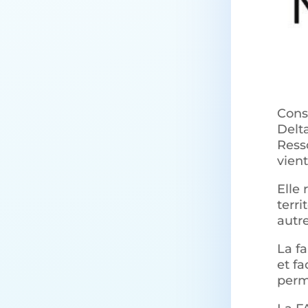
Cons
Delta
Ress
vient
Elle 
terri
autre
La fa
et fa
perm