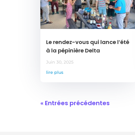
Le rendez-vous qui lance l’été
à la pépinière Delta
Juin 30, 2025
lire plus
« Entrées précédentes