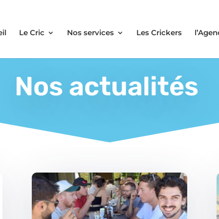
il
Le Cric
Nos services
Les Crickers
l’Agen
Nos actualités